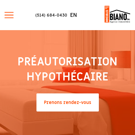
EN
(514) 684-0430
PRÉAUTORISATION
HYPOTHÉCAIRE
Prenons rendez-vous