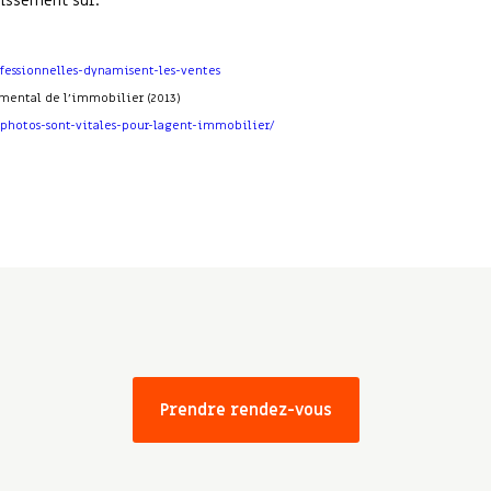
tissement sûr.
fessionnelles-dynamisent-les-ventes
imental de l’immobilier (2013)
s-photos-sont-vitales-pour-lagent-immobilier/
Prendre rendez-vous