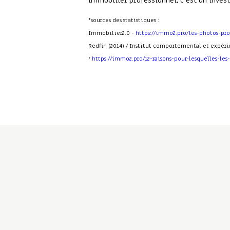
immobilier professionnel, c’est un inves
*sources des statistiques :
Immobilier2.0 -
https://immo2.pro/les-photos-pro
Redfin (2014) / Institut comportemental et expér
²
https://immo2.pro/12-raisons-pour-lesquelles-le