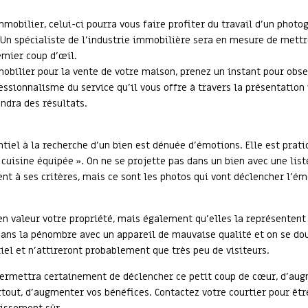
immobilier, celui-ci pourra vous faire profiter du travail d’un phot
 Un spécialiste de l’industrie immobilière sera en mesure de mettre
emier coup d’œil.
obilier pour la vente de votre maison, prenez un instant pour obser
ssionnalisme du service qu’il vous offre à travers la présentation
endra des résultats.
entiel à la recherche d’un bien est dénuée d’émotions. Elle est prat
cuisine équipée ». On ne se projette pas dans un bien avec une list
t à ses critères, mais ce sont les photos qui vont déclencher l’ém
en valeur votre propriété, mais également qu’elles la représentent
 dans la pénombre avec un appareil de mauvaise qualité et on se dou
tiel et n’attireront probablement que très peu de visiteurs.
permettra certainement de déclencher ce petit coup de cœur, d’aug
rtout, d’augmenter vos bénéfices. Contactez votre courtier pour êt