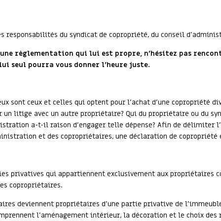
les responsabilités du syndicat de copropriété, du conseil d’adminis
ne règlementation qui lui est propre, n’hésitez pas rencon
lui seul pourra vous donner l’heure juste.
x sont ceux et celles qui optent pour l’achat d’une copropriété di
n litige avec un autre propriétaire? Qui du propriétaire ou du syn
stration a-t-il raison d’engager telle dépense? Afin de délimiter l
inistration et des copropriétaires, une déclaration de copropriété 
ies privatives qui appartiennent exclusivement aux propriétaires c
es copropriétaires.
aires deviennent propriétaires d’une partie privative de l’immeuble 
mprennent l’aménagement intérieur, la décoration et le choix des 