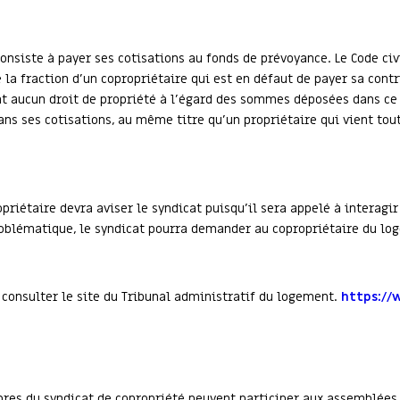
consiste à payer ses cotisations au fonds de prévoyance. Le Code civ
la fraction d’un copropriétaire qui est en défaut de payer sa contr
nt aucun droit de propriété à l’égard des sommes déposées dans ce 
 sans ses cotisations, au même titre qu’un propriétaire qui vient t
opriétaire devra aviser le syndicat puisqu’il sera appelé à interagir
oblématique, le syndicat pourra demander au copropriétaire du loge
, consulter le site du Tribunal administratif du logement.
https://
res du syndicat de copropriété peuvent participer aux assemblées d