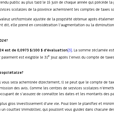
rendu public au plus tard le 15 juin de chaque année qui précède la
services scolaires de la province acheminent les comptes de taxes sc
a valeur uniformisée ajustée de la propriété obtenue après étalemen
t dit, elle prend en considération l’augmentation ou la diminution 
2024?
24 est de 0,0973 $/100 $ d’évaluation
[3]
. La somme réclamée est
e
 paiement est exigible le 31
jour après l’envoi du compte de taxes
propriétaire?
ui vous sera acheminée directement, il se peut que le compte de tax
émission des avis. Comme les centres de services scolaires n’émet
 occupant de s’assurer de connaître les dates et les montants des 
 plus gros investissement d’une vie. Pour bien le planifier et mini
ou un courtier immobilier, qui pourront vous guider dans chacune de