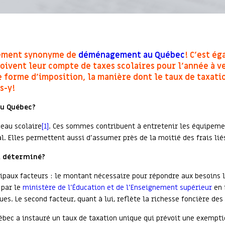
quement synonyme de
déménagement au Québec
! C’est é
oivent leur compte de taxes scolaires pour l’année à ven
e forme d’imposition, la manière dont le taux de taxati
s-y!
u Québec?
seau scolaire
[1]
. Ces sommes contribuent à entretenir les équipemen
l. Elles permettent aussi d’assumer près de la moitié des frais lié
l déterminé?
ncipaux facteurs : le montant nécessaire pour répondre aux besoins l
 par le
ministère de l’Éducation et de l’Enseignement supérieur
en 
ues. Le second facteur, quant à lui, reflète la richesse foncière des
ébec a instauré un taux de taxation unique qui prévoit une exemptio